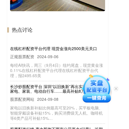
热点讨论
在线杠杆配资平台代理 现货金涨向2500美元关口
正规股票配资
2024-09-06
每经AI快讯，周三（9月4日）纽约尾盘，现货黄金涨
0.11%在线杠杆配资平台代理在线杠杆配资平台代
理，报2495.65美
长沙炒股配资平台 深圳“以旧换新”再出实招！换车、
家电、家装、电动自行车……最高补贴8万元
股票配资网站
2024-09-08
家电以旧换新补贴比例最高可至20%，买平板电脑、
智能穿戴设备补贴15%，购买消费级无人机、咖啡机
等6类产品可补贴15%…
股票配资行情 赛力斯旗下两家公司更名“问界”，近期
动作不断，释放什么信号