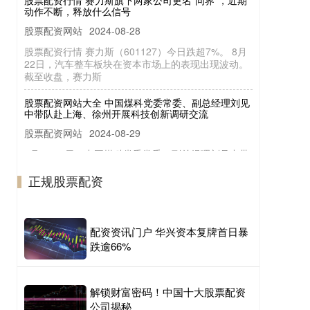
股票配资网站
2024-08-28
股票配资行情 赛力斯（601127）今日跌超7%。 8月
22日，汽车整车板块在资本市场上的表现出现波动。
截至收盘，赛力斯
股票配资网站大全 中国煤科党委常委、副总经理刘见
中带队赴上海、徐州开展科技创新调研交流
股票配资网站
2024-08-29
8月14-16日，中国煤科党委常委、副总经理刘见中带
队赴长三角国家技术创新中心、上海交通大学、中国
矿业大学、中科院上海光
正规股票配资
配资平台开户网 日本央行行长：不考虑将长期日本政
府债券作为调整利率的工具
正规股票配资
2024-08-29
配资资讯门户 华兴资本复牌首日暴
日本央行行长植田和男表示配资平台开户网，不考虑
跌逾66%
将长期日本政府债券作为调整利率的工具。
解锁财富密码！中国十大股票配资
公司揭秘